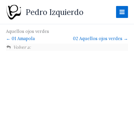
Ir
Pedro Izquierdo
al
contenido
Aquellos ojos verdes
01 Amapola
02 Aquellos ojos verdes
Volver a: