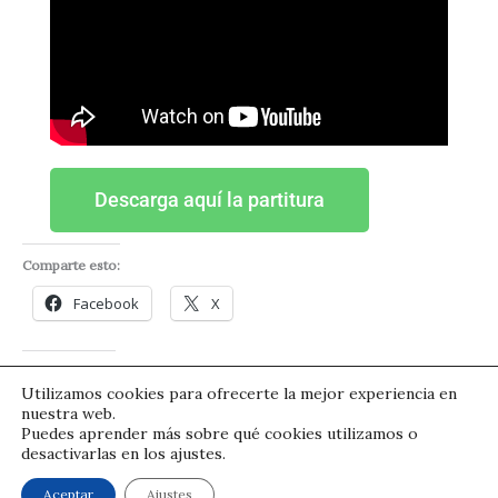
Descarga aquí la partitura
Comparte esto:
Facebook
X
Me gusta esto:
Utilizamos cookies para ofrecerte la mejor experiencia en
Cargando...
nuestra web.
Puedes aprender más sobre qué cookies utilizamos o
desactivarlas en los ajustes.
© Pedro Izquierdo | Condiciones legales
Aceptar
Ajustes