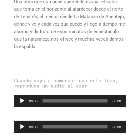
Una obra que compuse queriendo evocar el color
que torna en el horizonte al atardecer desde el norte
de Tenerife, al menos desde La Matanza de Acentejo,
donde vivo y cada vez que puedo y llego a tiempo me
asomo y disfruto de esos minutos de espectáculo
que la naturaleza nos ofrece y muchas veces damos
la espalda.
Cuando vaya a comenzar con este tema,
reproduce un audio al azar
Reproductor
00:00
00:00
de
audio
Reproductor
00:00
00:00
de
audio