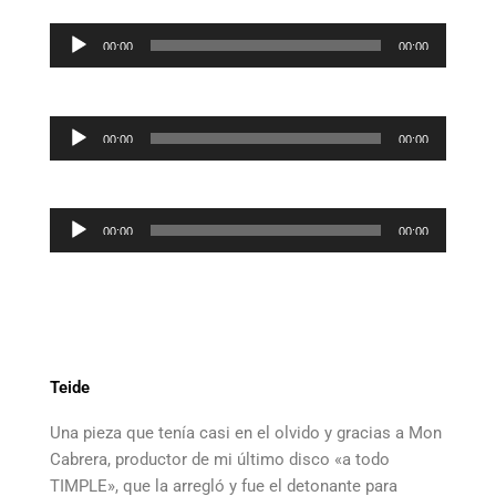
Reproductor
00:00
00:00
de
audio
Reproductor
00:00
00:00
de
audio
Reproductor
00:00
00:00
de
audio
Teide
Una pieza que tenía casi en el olvido y gracias a Mon
Cabrera, productor de mi último disco «a todo
TIMPLE», que la arregló y fue el detonante para