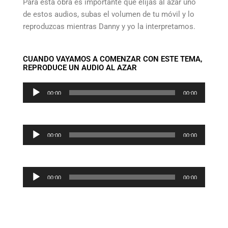
Para esta obra es importante que elijas al azar uno
de estos audios, subas el volumen de tu móvil y lo
reproduzcas mientras Danny y yo la interpretamos.
CUANDO VAYAMOS A COMENZAR CON ESTE TEMA,
REPRODUCE UN AUDIO AL AZAR
Reproductor
00:00
00:00
de
audio
Reproductor
00:00
00:00
de
audio
Reproductor
00:00
00:00
de
audio